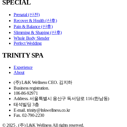
SPECIAL
Prenatal (산전)
Recover & Health (산후)
Pain & Balance (산후)
Slimming & Shaping (산후)
Whole Body Slender
Perfect Wedding
TRINITY SPA
Experience
About
(주) L&K Wellness CEO. 김지하
Business registration.
106-86-92971
Address. 서울특별시 용산구 독서당로 116 (한남동)
태석빌딩 3층
E-mail. trinity@lnkwellness.co.kr
Fax. 02-790-2230
© 2025 . (주) L&K Wellness All rights reserved.