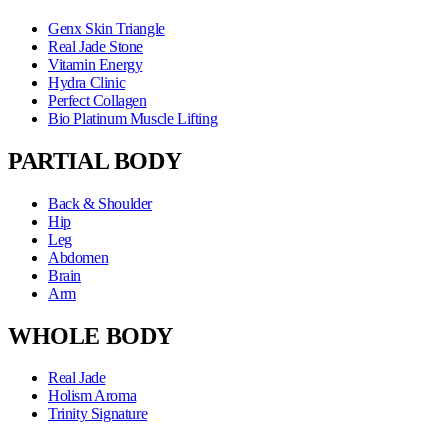
Genx Skin Triangle
Real Jade Stone
Vitamin Energy
Hydra Clinic
Perfect Collagen
Bio Platinum Muscle Lifting
PARTIAL BODY
Back & Shoulder
Hip
Leg
Abdomen
Brain
Arm
WHOLE BODY
Real Jade
Holism Aroma
Trinity Signature